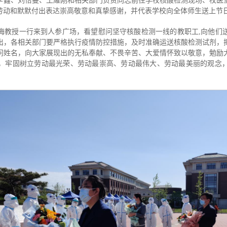
李鑫、刘怡蔓、王耀刚和相关部门负责同志前往学校核酸检测现场、校医
劳动和默默付出表达崇高敬意和真挚感谢，并代表学校向全体师生送上节
秀梅教授一行来到人参广场，看望慰问坚守核酸检测一线的教职工,向他们
出，各相关部门要严格执行疫情防控措施，及时准确运送核酸检测试剂，
问姓名，向大家展现出的无私奉献、不畏辛苦、大爱情怀致以敬意，勉励
，牢固树立劳动最光荣、劳动最崇高、劳动最伟大、劳动最美丽的观念