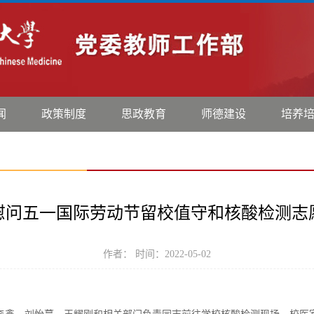
闻
政策制度
思政教育
师德建设
培养
慰问五一国际劳动节留校值守和核酸检测志
作者： 时间：2022-05-02