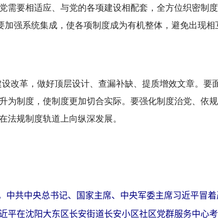
党需要相适应、与党的各项建设相配套，全方位织密制度
。要加强系统集成，使各项制度成为有机整体，避免出现相
改革，做好顶层设计、查漏补缺、提质增效文章。要面
升为制度，使制度更加切合实际。要强化制度治党、依规
在法规制度轨道上向纵深发展。
至24日，中共中央总书记、国家主席、中央军委主席习近平
习近平在沈阳大东区长安街道长安小区社区党群服务中心考察