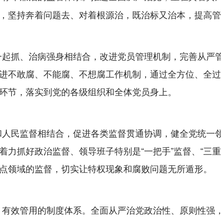
，坚持奔着问题去、对着根源治，既治标又治本，提高管
抓、治病强身相结合，改进党员管理机制，完善从严管
进不敢腐、不能腐、不想腐工作机制，通过全方位、全过
环节，落实到党的各级组织和全体党员身上。
民监督相结合，促进各类监督贯通协调，健全党统一领
着力抓好政治监督、领导班子特别是“一把手”监督、“三重
点领域的监督，切实让特权现象和腐败问题无所遁形。
全面从严治党政治性、原则性强
、有效管用的制度体系。