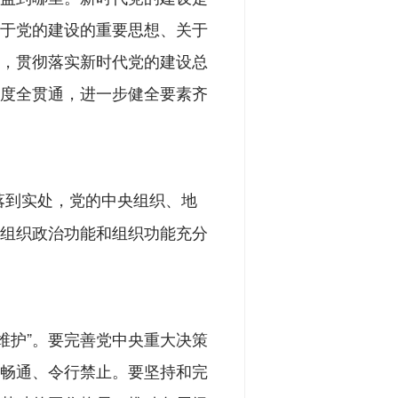
于党的建设的重要思想、关于
，贯彻落实新时代党的建设总
度全贯通，进一步健全要素齐
落到实处，党的中央组织、地
组织政治功能和组织功能充分
护”。要完善党中央重大决策
政令畅通、令行禁止。要坚持和完