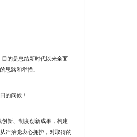
目的是总结新时代以来全面
的思路和举措。
日的问候！
创新、制度创新成果，构建
从严治党衷心拥护，对取得的