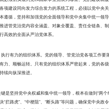
各项建设同向发力综合发力的系统工程，必须以党中央关
本遵循，坚持和加强党的全面领导和党中央集中统一领导
推进管党治党内容全涵盖、对象全覆盖、责任全链条、制
行高效的全面从严治党体系。
党的领导、管党治党各项工作要
、执行有力的组织体系。
有力、顺畅运转。只有党的组织体系严密起来，党的各级
持续向纵深推进。
是坚持党中央权威和集中统一领导，根本在做到“两个维
“拦路虎”、“中梗阻”、“断头路”等问题，确保党中央