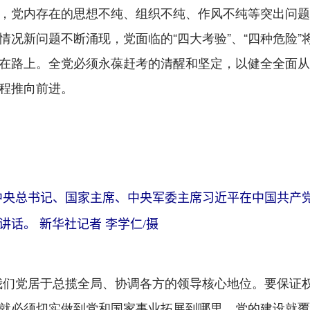
，党内存在的思想不纯、组织不纯、作风不纯等突出问题
情况新问题不断涌现，党面临的“四大考验”、“四种危险”
在路上。全党必须永葆赶考的清醒和坚定，以健全全面从
程推向前进。
中共中央总书记、国家主席、中央军委主席习近平在中国共
话。 新华社记者 李学仁/摄
党居于总揽全局、协调各方的领导核心地位。要保证权
就必须切实做到党和国家事业拓展到哪里、党的建设就覆