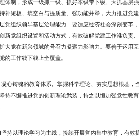
理体制，形成一级抓一级、抓好本级带下级、大抓基层强
持补短板、填空白与提质量、强功能并举，大力推进党建
层党组织领导基层治理能力。要适应经济社会深刻变革，
创新党组织设置和活动方式，有效破解党建工作谁负责、
扩大党在新兴领域的号召力凝聚力影响力。要善于运用互
党的工作线下线上全覆盖。
掌握科学理论、夯实思想根基，
、凝心铸魂的教育体系。
坚持不懈推进党的创新理论武装，持之以恒加强党性教育
。
持以理论学习为主线，接续开展党内集中教育，有效提