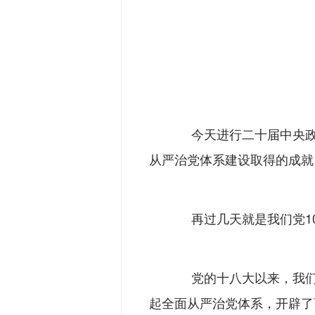
今天进行二十届中央政治
从严治党体系建设取得的成就
再过几天就是我们党10
党的十八大以来，我们坚
起全面从严治党体系，开辟了