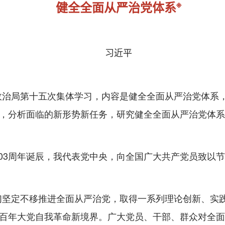
※
健全全面从严治党体系
习近平
局第十五次集体学习，内容是健全全面从严治党体系，
，分析面临的新形势新任务，研究健全全面从严治党体系
3周年诞辰，我代表党中央，向全国广大共产党员致以节
定不移推进全面从严治党，取得一系列理论创新、实践
百年大党自我革命新境界。广大党员、干部、群众对全面