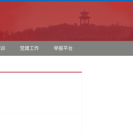
培训
党建工作
举报平台